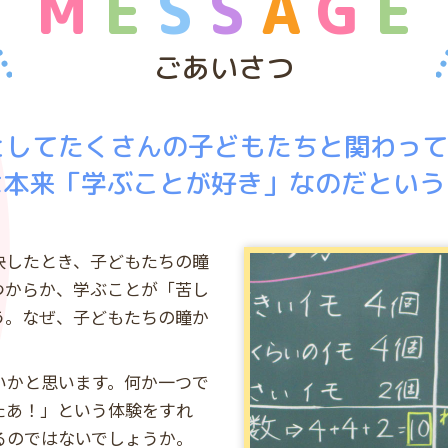
M
E
S
S
A
G
E
ごあいさつ
としてたくさんの子どもたちと関わっ
は本来「学ぶことが好き」なのだという
決したとき、子どもたちの瞳
つからか、学ぶことが「苦し
う。なぜ、子どもたちの瞳か
いかと思います。何か一つで
たあ！」という体験をすれ
るのではないでしょうか。