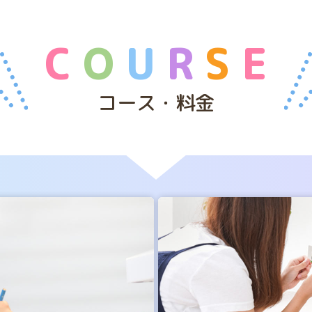
C
O
U
R
S
E
コース・料金