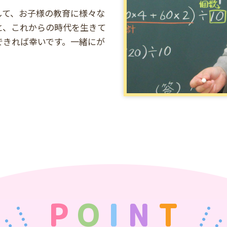
して、お子様の教育に様々な
と、これからの時代を生きて
できれば幸いです。一緒にが
P
O
I
N
T